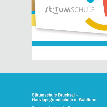
Stirumschule Bruchsal –
Ganztagsgrundschule in Wahlform