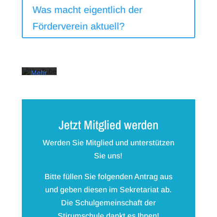
dem
Was macht eigentlich der
Laden
des
Förderverein aktuell?
Videos
akzeptieren
Sie die
Datenschutzerklärung
von
YouTube.
Mehr
erfahren
Video
laden
Jetzt Mitglied werden
YouTube
immer
Werden Sie Mitglied und unterstützen
entsperren
Sie uns!
Bitte füllen Sie folgenden Antrag
aus
und geben diesen im Sekretariat ab.
Die Schulgemeinschaft der
Stirumschule dankt es Ihnen!