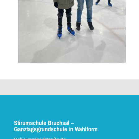
Stirumschule Bruchsal –
Ganztagsgrundschule in Wahlform