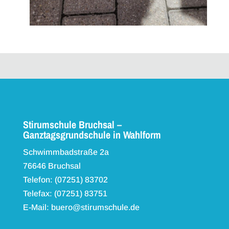
Stirumschule Bruchsal –
Ganztagsgrundschule in Wahlform
Schwimmbadstraße 2a
76646 Bruchsal
Telefon: (07251) 83702
Telefax: (07251) 83751
E-Mail: buero@stirumschule.de