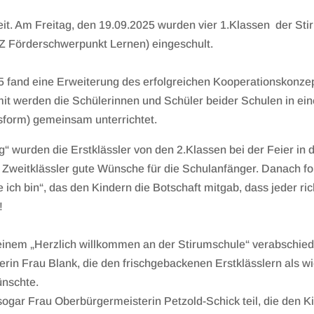
it. Am Freitag, den 19.09.2025 wurden vier 1.Klassen der Sti
Z Förderschwerpunkt Lernen) eingeschult.
5 fand eine Erweiterung des erfolgreichen Kooperationskonze
mit werden die Schülerinnen und Schüler beider Schulen in ein
sform) gemeinsam unterrichtet.
g“ wurden die Erstklässler von den 2.Klassen bei der Feier in 
 Zweitklässler gute Wünsche für die Schulanfänger. Danach fol
 ich bin“, das den Kindern die Botschaft mitgab, dass jeder ri
!
 einem „Herzlich willkommen an der Stirumschule“ verabschiedet
rin Frau Blank, die den frischgebackenen Erstklässlern als w
ünschte.
ogar Frau Oberbürgermeisterin Petzold-Schick teil, die den Ki