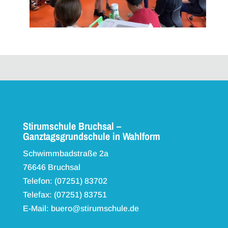
Stirumschule Bruchsal –
Ganztagsgrundschule in Wahlform
Schwimmbadstraße 2a
76646 Bruchsal
Telefon: (07251) 83702
Telefax: (07251) 83751
E-Mail: buero@stirumschule.de