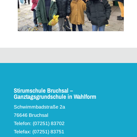
Stirumschule Bruchsal –
Ganztagsgrundschule in Wahlform
Schwimmbadstraße 2a
76646 Bruchsal
Telefon: (07251) 83702
Telefax: (07251) 83751